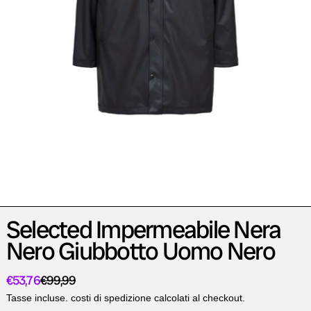
Selected Impermeabile Nera
Nero Giubbotto Uomo Nero
Prezzo scontato
€53,76
€99,99
Prezzo
Tasse incluse.
costi di spedizione
calcolati al checkout.