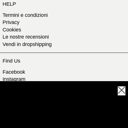
HELP
Termini e condizioni
Privacy
Cookies
Le nostre recensioni
Vendi in dropshipping
Find Us
Facebook
Instagram
Whatsapp
Chiu
Email
Registrati e iscriviti alla newsletter, per
te uno sconto del 10% extra per
© 2026,
labozero.it
.
sempre!
Realizzato da Ecommerce Lab srls
Lo sconto viene applicato direttamente al carrello in