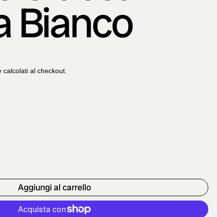
 Bianco
tato
e
calcolati al checkout.
Aggiungi al carrello